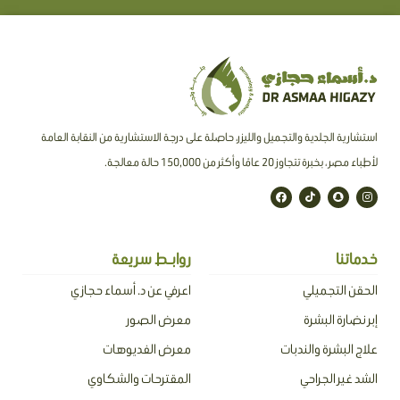
استشارية الجلدية والتجميل والليزر، حاصلة على درجة الاستشارية من النقابة العامة
لأطباء مصر ، بخبرة تتجاوز 20 عامًا وأكثر من 150,000 حالة معالجة.
F
T
S
I
a
i
n
n
c
k
a
s
e
t
p
t
b
o
c
a
o
k
h
g
o
a
r
خدماتنا
روابـط سريعة
k
t
a
m
الحقن التجميلي
اعرفي عن د. أسماء حجازي
إبر نضارة البشرة
معرض الصور
علاج البشرة والندبات
معرض الفديوهات
الشد غير الجراحي
المقترحات والشكاوي