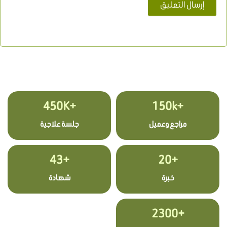
+450K
+150k
مراجع وعميل
جلسة علاجية
+43
+20
خبرة
شهادة
+2300