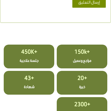
+450K
+150k
مراجع وعميل
جلسة علاجية
+43
+20
خبرة
شهادة
+2300