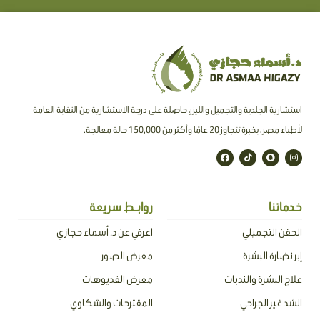
استشارية الجلدية والتجميل والليزر، حاصلة على درجة الاستشارية من النقابة العامة
لأطباء مصر ، بخبرة تتجاوز 20 عامًا وأكثر من 150,000 حالة معالجة.
F
T
S
I
a
i
n
n
c
k
a
s
e
t
p
t
b
o
c
a
o
k
h
g
o
a
r
خدماتنا
روابـط سريعة
k
t
a
m
الحقن التجميلي
اعرفي عن د. أسماء حجازي
إبر نضارة البشرة
معرض الصور
علاج البشرة والندبات
معرض الفديوهات
الشد غير الجراحي
المقترحات والشكاوي