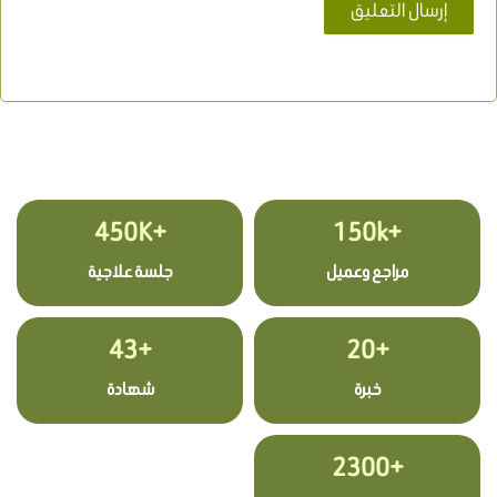
+450K
+150k
مراجع وعميل
جلسة علاجية
+43
+20
خبرة
شهادة
+2300