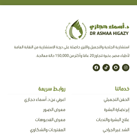
استشارية الجلدية والتجميل والليزر، حاصلة على درجة الاستشارية من النقابة العامة
لأطباء مصر ، بخبرة تتجاوز 20 عامًا وأكثر من 150,000 حالة معالجة.
F
T
S
I
a
i
n
n
c
k
a
s
e
t
p
t
b
o
c
a
o
k
h
g
o
a
r
خدماتنا
روابـط سريعة
k
t
a
m
الحقن التجميلي
اعرفي عن د. أسماء حجازي
إبر نضارة البشرة
معرض الصور
علاج البشرة والندبات
معرض الفديوهات
الشد غير الجراحي
المقترحات والشكاوي