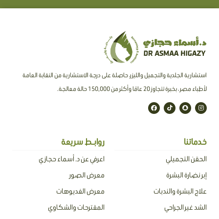
استشارية الجلدية والتجميل والليزر، حاصلة على درجة الاستشارية من النقابة العامة
لأطباء مصر ، بخبرة تتجاوز 20 عامًا وأكثر من 150,000 حالة معالجة.
F
T
S
I
a
i
n
n
c
k
a
s
e
t
p
t
b
o
c
a
o
k
h
g
o
a
r
خدماتنا
روابـط سريعة
k
t
a
m
الحقن التجميلي
اعرفي عن د. أسماء حجازي
إبر نضارة البشرة
معرض الصور
علاج البشرة والندبات
معرض الفديوهات
الشد غير الجراحي
المقترحات والشكاوي