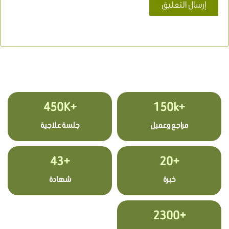
+450K
+150k
مراجع وعميل
جلسة علاجية
+43
+20
خبرة
شهادة
+2300