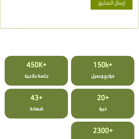
+450K
+150k
مراجع وعميل
جلسة علاجية
+43
+20
خبرة
شهادة
+2300