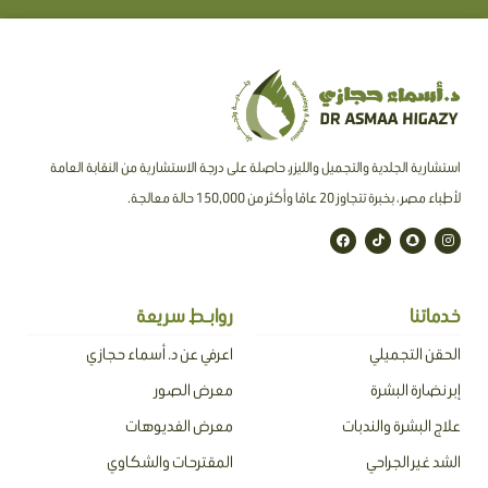
استشارية الجلدية والتجميل والليزر، حاصلة على درجة الاستشارية من النقابة العامة
لأطباء مصر ، بخبرة تتجاوز 20 عامًا وأكثر من 150,000 حالة معالجة.
F
T
S
I
a
i
n
n
c
k
a
s
e
t
p
t
b
o
c
a
o
k
h
g
o
a
r
خدماتنا
روابـط سريعة
k
t
a
m
الحقن التجميلي
اعرفي عن د. أسماء حجازي
إبر نضارة البشرة
معرض الصور
علاج البشرة والندبات
معرض الفديوهات
الشد غير الجراحي
المقترحات والشكاوي