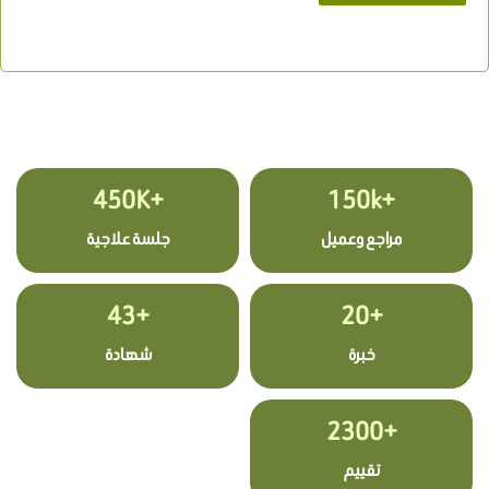
+450K
+150k
مراجع وعميل
جلسة علاجية
+43
+20
خبرة
شهادة
+2300
تقييم