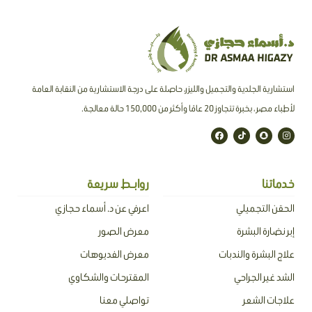
استشارية الجلدية والتجميل والليزر، حاصلة على درجة الاستشارية من النقابة العامة
لأطباء مصر ، بخبرة تتجاوز 20 عامًا وأكثر من 150,000 حالة معالجة.
F
T
S
I
a
i
n
n
c
k
a
s
e
t
p
t
b
o
c
a
o
k
h
g
o
a
r
خدماتنا
روابـط سريعة
k
t
a
m
الحقن التجميلي
اعرفي عن د. أسماء حجازي
إبر نضارة البشرة
معرض الصور
علاج البشرة والندبات
معرض الفديوهات
الشد غير الجراحي
المقترحات والشكاوي
علاجات الشعر
تواصلي معنا