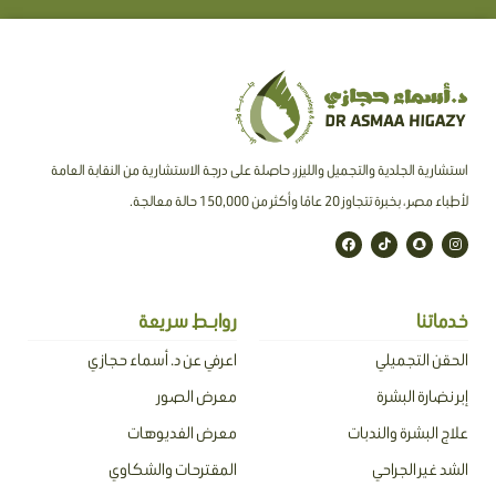
استشارية الجلدية والتجميل والليزر، حاصلة على درجة الاستشارية من النقابة العامة
لأطباء مصر ، بخبرة تتجاوز 20 عامًا وأكثر من 150,000 حالة معالجة.
F
T
S
I
a
i
n
n
c
k
a
s
e
t
p
t
b
o
c
a
o
k
h
g
o
a
r
خدماتنا
روابـط سريعة
k
t
a
m
الحقن التجميلي
اعرفي عن د. أسماء حجازي
إبر نضارة البشرة
معرض الصور
علاج البشرة والندبات
معرض الفديوهات
الشد غير الجراحي
المقترحات والشكاوي