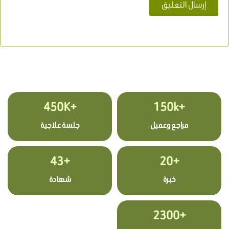
+450K
+150k
مراجع وعميل
جلسة علاجية
+43
+20
خبرة
شهادة
+2300