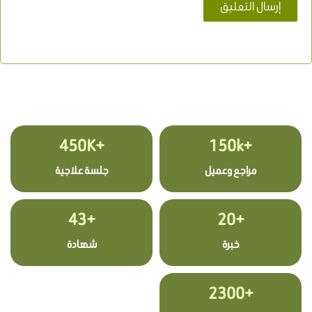
+450K
+150k
مراجع وعميل
جلسة علاجية
+43
+20
خبرة
شهادة
+2300