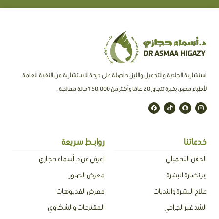
استشارية الجلدية والتجميل والليزر، حاصلة على درجة الاستشارية من النقابة العامة
لأطباء مصر ، بخبرة تتجاوز 20 عامًا وأكثر من 150,000 حالة معالجة.
F
T
S
I
a
i
n
n
c
k
a
s
e
t
p
t
b
o
c
a
o
k
h
g
o
a
r
خدماتنا
روابـط سريعة
k
t
a
m
الحقن التجميلي
اعرفي عن د. أسماء حجازي
إبر نضارة البشرة
معرض الصور
علاج البشرة والندبات
معرض الفديوهات
الشد غير الجراحي
المقترحات والشكاوي