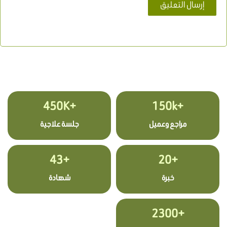
+450K
+150k
مراجع وعميل
جلسة علاجية
+43
+20
خبرة
شهادة
+2300