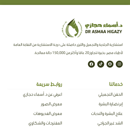
استشارية الجلدية والتجميل والليزر، حاصلة على درجة الاستشارية من النقابة العامة
لأطباء مصر ، بخبرة تتجاوز 20 عامًا وأكثر من 150,000 حالة معالجة.
F
T
S
I
a
i
n
n
c
k
a
s
e
t
p
t
b
o
c
a
o
k
h
g
o
a
r
خدماتنا
روابـط سريعة
k
t
a
m
الحقن التجميلي
اعرفي عن د. أسماء حجازي
إبر نضارة البشرة
معرض الصور
علاج البشرة والندبات
معرض الفديوهات
الشد غير الجراحي
المقترحات والشكاوي