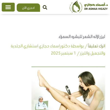
خطي
احجزي الآن
لى
لمحتوى
ليزر ازاله الشعر للبشره السمراء
اترك تعليقاً
/ بواسطة
دكتور اسماء حجازي استشاري الجلدية
والتجميل والليزر
/
1 سبتمبر 2025