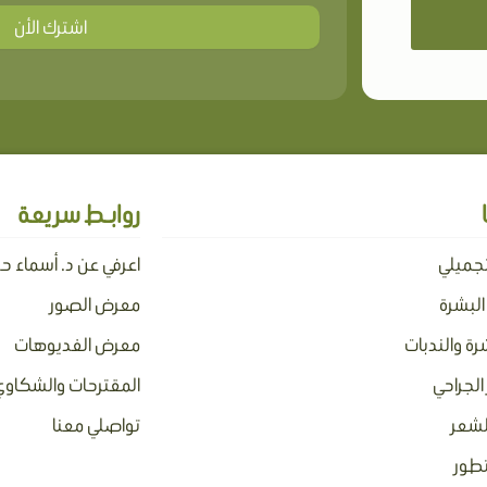
اشترك الأن
روابـط سريعة
تجميلي
اعرفي عن د. أسماء ح
 البشرة
معرض الصور
رة والندبات
معرض الفديوهات
الجراحي
المقترحات والشكاوي
لشعر
تواصلي معنا
تطور