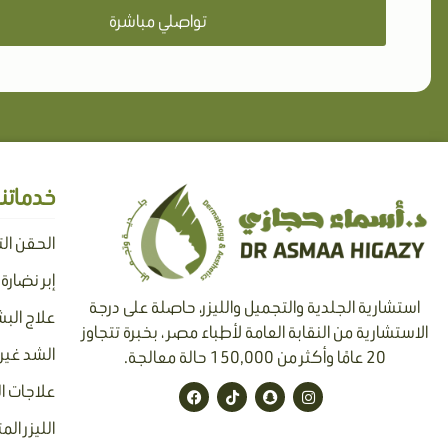
تواصلي مباشرة
خدماتنا
الحقن ال
إبر نضارة
استشارية الجلدية والتجميل والليزر، حاصلة على درجة
علاج البش
الاستشارية من النقابة العامة لأطباء مصر ، بخبرة تتجاوز
الشد غير 
20 عامًا وأكثر من 150,000 حالة معالجة.
F
T
S
I
علاجات ا
a
i
n
n
c
k
a
s
الليزر الم
e
t
p
t
b
o
c
a