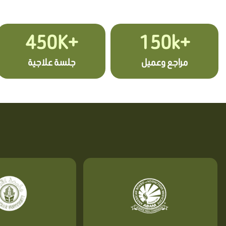
+450K
+150k
مراجع وعميل
جلسة علاجية