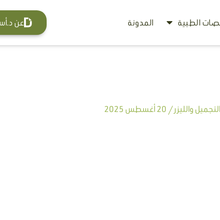
ات الطبية
المدونة
عن د.أس
تجميل والليزر
/
20 أغسطس 2025