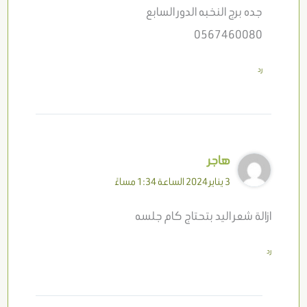
جده برج النخبه الدور السابع
0567460080
رد
هاجر
3 يناير 2024 الساعة 1:34 مساءً
ازالة شعر اليد بتحتاج كام جلسه
رد