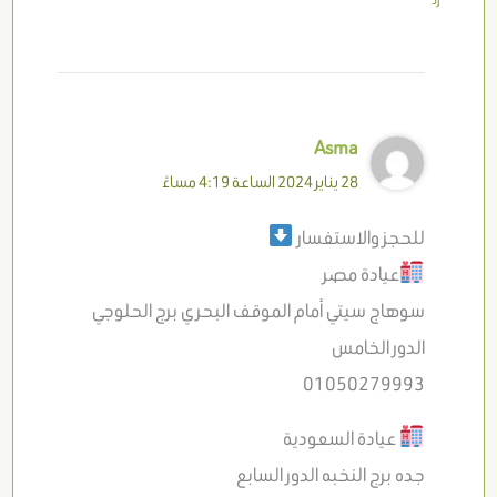
رد
Asma
28 يناير 2024 الساعة 4:19 مساءً
للحجز والاستفسار
عيادة مصر
سوهاج سيتي أمام الموقف البحري برج الحلوجي
الدور الخامس
01050279993
عيادة السعودية
جده برج النخبه الدور السابع