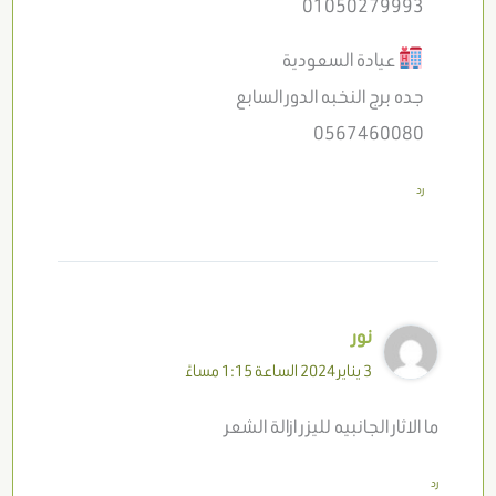
01050279993
عيادة السعودية
جده برج النخبه الدور السابع
0567460080
رد
نور
3 يناير 2024 الساعة 1:15 مساءً
ما الاثار الجانبيه لليزر ازالة الشعر
رد