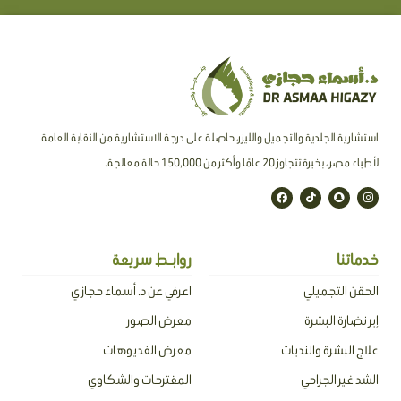
استشارية الجلدية والتجميل والليزر، حاصلة على درجة الاستشارية من النقابة العامة
لأطباء مصر ، بخبرة تتجاوز 20 عامًا وأكثر من 150,000 حالة معالجة.
F
T
S
I
a
i
n
n
c
k
a
s
e
t
p
t
b
o
c
a
o
k
h
g
o
a
r
خدماتنا
روابـط سريعة
k
t
a
m
الحقن التجميلي
اعرفي عن د. أسماء حجازي
إبر نضارة البشرة
معرض الصور
علاج البشرة والندبات
معرض الفديوهات
الشد غير الجراحي
المقترحات والشكاوي