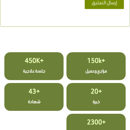
+450K
+150k
مراجع وعميل
جلسة علاجية
+43
+20
خبرة
شهادة
+2300