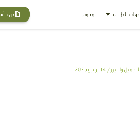
ات الطبية
المدونة
عن د.أس
تجميل والليزر
/
14 يونيو 2025