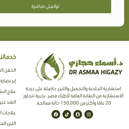
تواصلي مباشرة
خدماتنا
الحقن ال
إبر نضارة
استشارية الجلدية والتجميل والليزر، حاصلة على درجة
علاج البش
الاستشارية من النقابة العامة لأطباء مصر ، بخبرة تتجاوز
الشد غير 
20 عامًا وأكثر من 150,000 حالة معالجة.
F
T
S
I
علاجات ا
a
i
n
n
c
k
a
s
الليزر الم
e
t
p
t
b
o
c
a