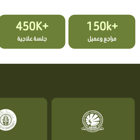
+450K
+150k
مراجع وعميل
جلسة علاجية