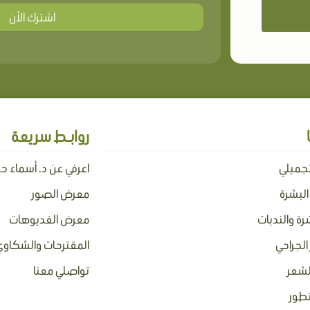
اشترك الأن
روابـط سريعة
تجميلي
اعرفي عن د. أسماء ح
 البشرة
معرض الصور
رة والندبات
معرض الفديوهات
الجراحي
المقترحات والشكاوي
لشعر
تواصلي معنا
تطور