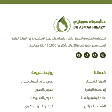
استشارية الجلدية والتجميل والليزر، حاصلة على درجة الاستشارية من النقابة العامة
لأطباء مصر ، بخبرة تتجاوز 20 عامًا وأكثر من 150,000 حالة معالجة.
F
T
S
I
a
i
n
n
c
k
a
s
e
t
p
t
b
o
c
a
o
k
h
g
o
a
r
خدماتنا
روابـط سريعة
k
t
a
m
الحقن التجميلي
اعرفي عن د. أسماء حجازي
إبر نضارة البشرة
معرض الصور
علاج البشرة والندبات
معرض الفديوهات
الشد غير الجراحي
المقترحات والشكاوي