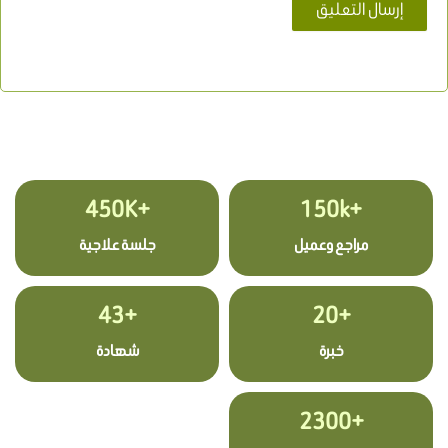
+450K
+150k
مراجع وعميل
جلسة علاجية
+43
+20
خبرة
شهادة
+2300