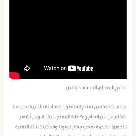
تفتيح المناطق الحساسة بالليزر
عندما نتحدث عن تفتيح المناطق الحساسة بالليزر فنحن هنا
نتكلم عن ليزر اندياج ND-Yag المُفتح للبشرة، ومن أشهر
الأجهزة الخاصة به هو جهاز فوتونا، وقد أثبتت تلك التقنية