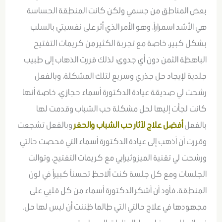
بعض المناطق من جسمي ولكن كانت المنطقة الحساسة
هي الأشد اسمراراً، وهو الأمر الذي أثر على نفسيتي بالسلب
بشكل كبير، خاصة مع تجربة الكثير من كريمات التفتيح
الباهظة الثمن دون أي جدوى؛ لذلك قررت الذهاب إلى طبيب
جلدية لإيجاد حل جذري وسريع لتلك المشكلة، وبالفعل
رشحت لي صديقة عيادة الدكتورة أسماء حجازي، خاصة أنها
كانت لجأت إليها لحل مشكلة حب الشباب وقدمت لها
بالفعل
أفضل علاج لآثار حب الشباب والحفر
وبالفعل تشجعت
وقررت أن أذهب إلى عيادة الدكتورة أسماء التي فحصت حالتي
ورشحت لي تقنية الميزوثيرابي مع كريمات التفتيح، وتوالت
الجلسات ومع كل جلسة كنت ألاحظ تحسناً كبيراً في لون
المنطقة، فأود أن أشكر الدكتورة أسماء من كل قلبي على
مجهودها في علاج حالتي التي طالما ظننت أن ليس لها حل.