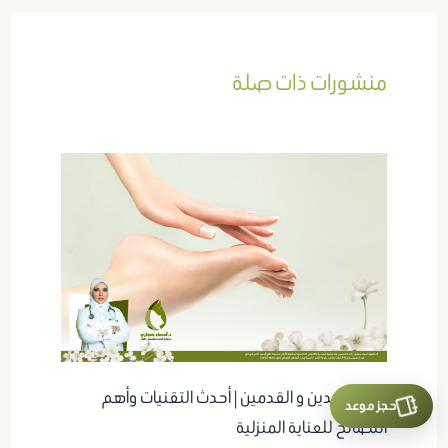
منشورات ذات صلة
تفتيح اليدين و القدمين | أحدث التقنيات وأهم
حجز موعد
النصائح للعناية المنزلية