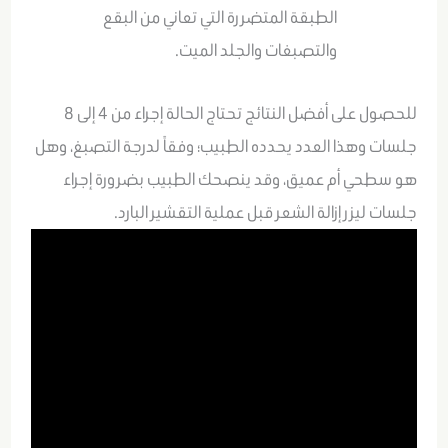
الطبقة المتضررة التي تعاني من البقع
والتصبغات والجلد الميت.
للحصول على أفضل النتائج تحتاج الحالة إجراء من 4 إلى 8
جلسات وهذا العدد يحدده الطبيب؛ وفقاً لدرجة التصبغ، وهل
هو سطحي أم عميق، وقد ينصحك الطبيب بضرورة إجراء
جلسات ليزر إزالة الشعر قبل عملية التقشير البارد.