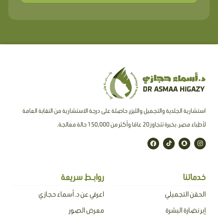
استشارية الجلدية والتجميل والليزر، حاصلة على درجة الاستشارية من النقابة العامة
لأطباء مصر ، بخبرة تتجاوز 20 عامًا وأكثر من 150,000 حالة معالجة.
F
T
S
I
a
i
n
n
c
k
a
s
e
t
p
t
b
o
c
a
o
k
h
g
o
a
r
خدماتنا
روابـط سريعة
k
t
a
m
الحقن التجميلي
اعرفي عن د. أسماء حجازي
إبر نضارة البشرة
معرض الصور