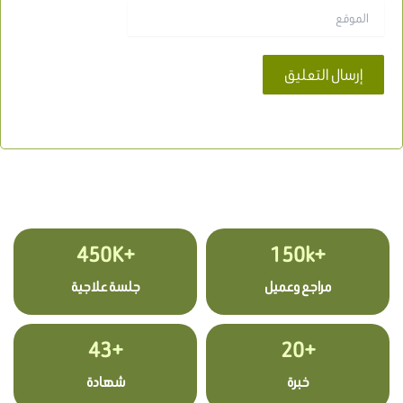
الموقع
+450K
+150k
مراجع وعميل
جلسة علاجية
+43
+20
خبرة
شهادة