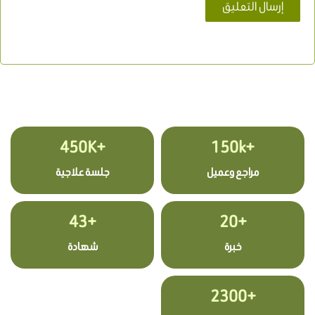
+450K
+150k
مراجع وعميل
جلسة علاجية
+43
+20
خبرة
شهادة
+2300