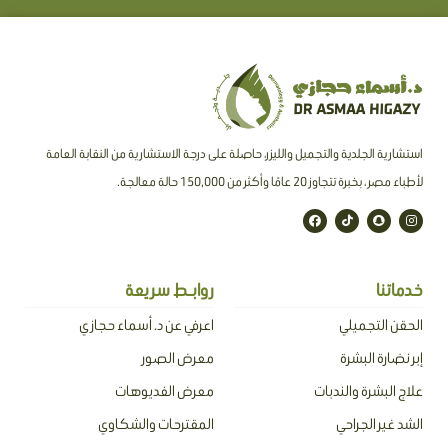
استشارية الجلدية والتجميل والليزر، حاصلة على درجة الاستشارية من النقابة العامة
لأطباء مصر ، بخبرة تتجاوز 20 عامًا وأكثر من 150,000 حالة معالجة.
F
T
S
I
a
i
n
n
c
k
a
s
e
t
p
t
b
o
c
a
o
k
h
g
o
a
r
خدماتنا
روابـط سريعة
k
t
a
m
الحقن التجميلي
اعرفي عن د. أسماء حجازي
إبر نضارة البشرة
معرض الصور
علاج البشرة والندبات
معرض الفديوهات
الشد غير الجراحي
المقترحات والشكاوي