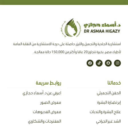
استشارية الجلدية والتجميل والليزر، حاصلة على درجة الاستشارية من النقابة العامة
لأطباء مصر ، بخبرة تتجاوز 20 عامًا وأكثر من 150,000 حالة معالجة.
F
T
S
I
a
i
n
n
c
k
a
s
e
t
p
t
b
o
c
a
o
k
h
g
o
a
r
خدماتنا
روابـط سريعة
k
t
a
m
الحقن التجميلي
اعرفي عن د. أسماء حجازي
إبر نضارة البشرة
معرض الصور
علاج البشرة والندبات
معرض الفديوهات
الشد غير الجراحي
المقترحات والشكاوي