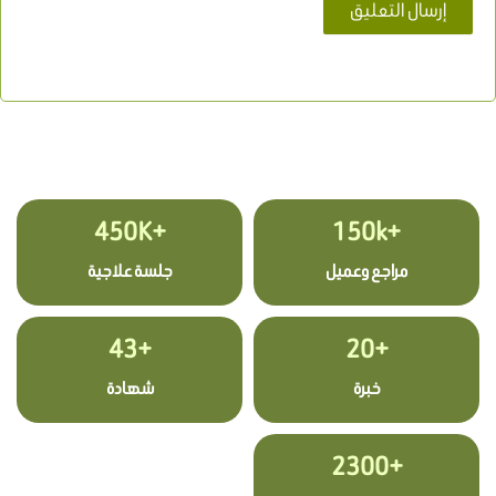
+450K
+150k
مراجع وعميل
جلسة علاجية
+43
+20
خبرة
شهادة
+2300