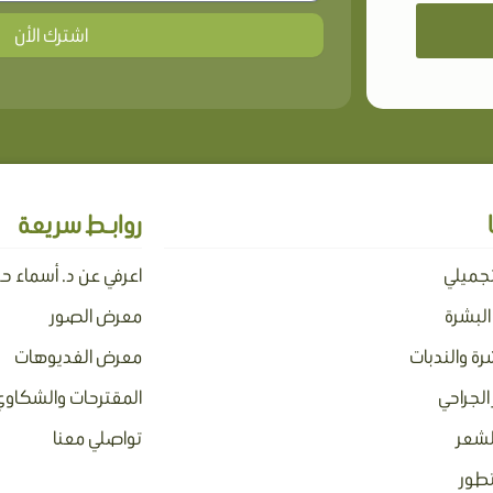
اشترك الأن
روابـط سريعة
تجميلي
اعرفي عن د. أسماء ح
 البشرة
معرض الصور
رة والندبات
معرض الفديوهات
الجراحي
المقترحات والشكاوي
لشعر
تواصلي معنا
تطور