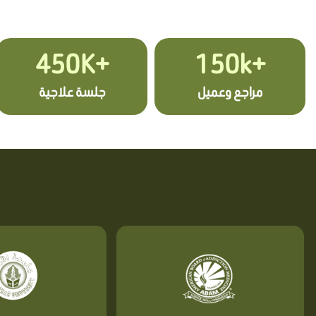
+450K
+150k
مراجع وعميل
جلسة علاجية