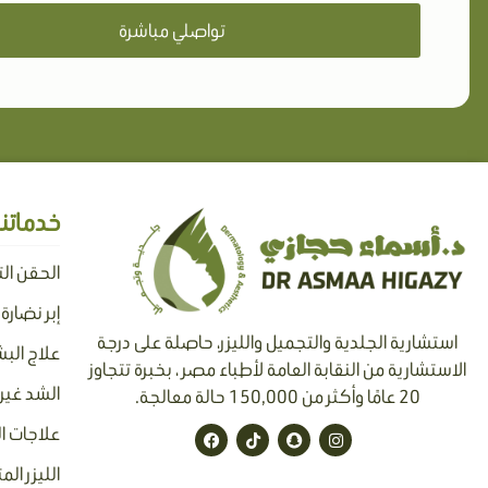
تواصلي مباشرة
خدماتنا
الحقن ال
إبر نضارة
استشارية الجلدية والتجميل والليزر، حاصلة على درجة
علاج البش
الاستشارية من النقابة العامة لأطباء مصر ، بخبرة تتجاوز
الشد غير 
20 عامًا وأكثر من 150,000 حالة معالجة.
F
T
S
I
علاجات ا
a
i
n
n
c
k
a
s
الليزر الم
e
t
p
t