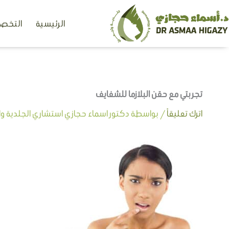
خطي
الرئيسية
التخصص
لى
لمحتوى
تجربتي مع حقن البلازما للشفايف
اترك تعليقاً
/ بواسطة
دكتور اسماء حجازي استشاري الجلدية وال