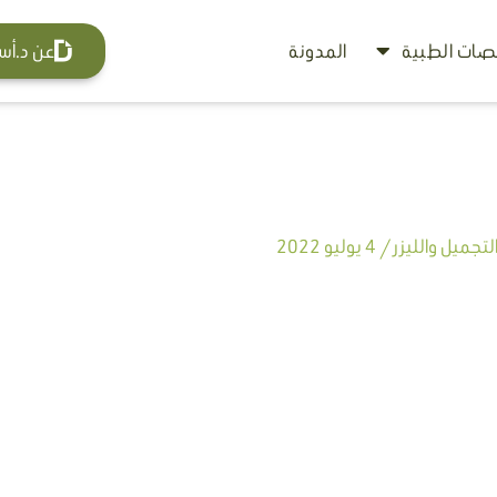
ات الطبية
المدونة
عن د.أس
تجميل والليزر
/
4 يوليو 2022