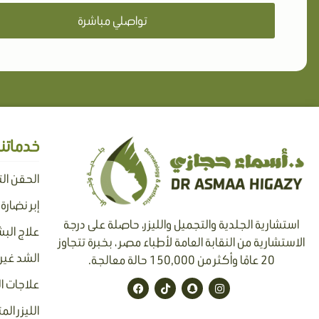
تواصلي مباشرة
خدماتنا
الحقن ال
إبر نضارة
استشارية الجلدية والتجميل والليزر، حاصلة على درجة
علاج البش
الاستشارية من النقابة العامة لأطباء مصر ، بخبرة تتجاوز
الشد غير 
20 عامًا وأكثر من 150,000 حالة معالجة.
F
T
S
I
علاجات ا
a
i
n
n
c
k
a
s
الليزر الم
e
t
p
t