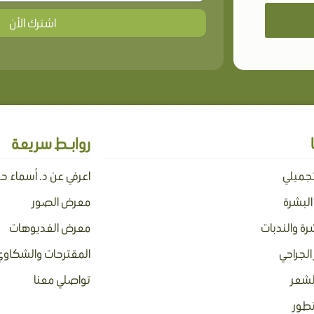
اشترك الأن
روابـط سريعة
تجميلي
اعرفي عن د. أسماء ح
 البشرة
معرض الصور
رة والندبات
معرض الفديوهات
الجراحي
المقترحات والشكاوي
لشعر
تواصلي معنا
تطور