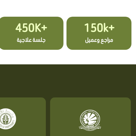
+450K
+150k
مراجع وعميل
جلسة علاجية