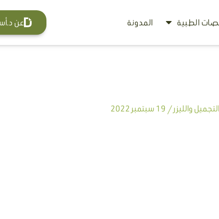
ات الطبية
المدونة
عن د.أس
تجميل والليزر
/
19 سبتمبر 2022