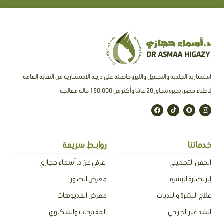
استشارية الجلدية والتجميل والليزر، حاصلة على درجة الاستشارية من النقابة العامة
لأطباء مصر ، بخبرة تتجاوز 20 عامًا وأكثر من 150,000 حالة معالجة.
F
T
S
I
a
i
n
n
c
k
a
s
e
t
p
t
b
o
c
a
o
k
h
g
o
a
r
خدماتنا
روابـط سريعة
k
t
a
m
الحقن التجميلي
اعرفي عن د. أسماء حجازي
إبر نضارة البشرة
معرض الصور
علاج البشرة والندبات
معرض الفديوهات
الشد غير الجراحي
المقترحات والشكاوي