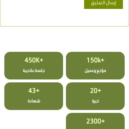
+450K
+150k
مراجع وعميل
جلسة علاجية
+43
+20
خبرة
شهادة
+2300