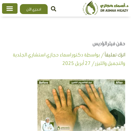
خطي
احجزي الآن
لى
لمحتوى
حقن فيلر الراديس
اترك تعليقاً
/ بواسطة
دكتور اسماء حجازي استشاري الجلدية
والتجميل والليزر
/
27 أبريل 2025