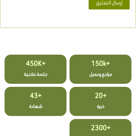
+450K
+150k
مراجع وعميل
جلسة علاجية
+43
+20
خبرة
شهادة
+2300