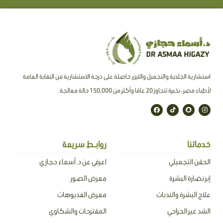
استشارية الجلدية والتجميل والليزر، حاصلة على درجة الاستشارية من النقابة العامة
لأطباء مصر ، بخبرة تتجاوز 20 عامًا وأكثر من 150,000 حالة معالجة.
F
T
S
I
a
i
n
n
c
k
a
s
e
t
p
t
b
o
c
a
o
k
h
g
o
a
r
خدماتنا
روابـط سريعة
k
t
a
m
الحقن التجميلي
اعرفي عن د. أسماء حجازي
إبر نضارة البشرة
معرض الصور
علاج البشرة والندبات
معرض الفديوهات
الشد غير الجراحي
المقترحات والشكاوي