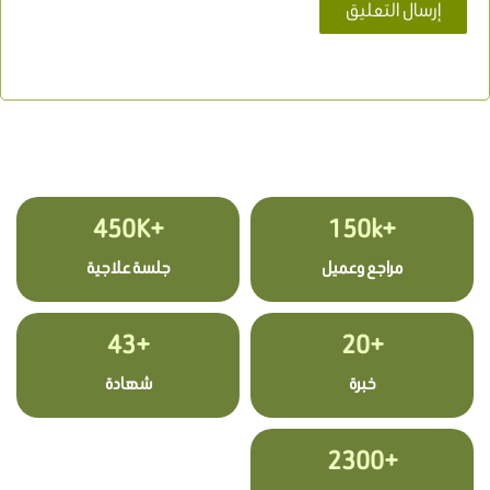
+450K
+150k
مراجع وعميل
جلسة علاجية
+43
+20
خبرة
شهادة
+2300