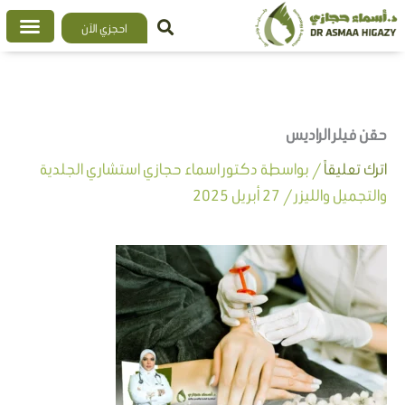
خطي
احجزي الآن
لى
لمحتوى
حقن فيلر الراديس
اترك تعليقاً
/ بواسطة
دكتور اسماء حجازي استشاري الجلدية
والتجميل والليزر
/
27 أبريل 2025