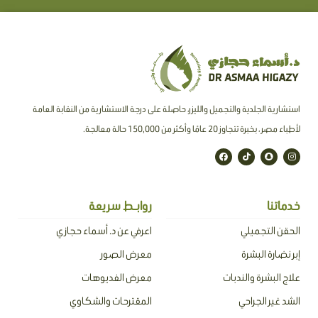
استشارية الجلدية والتجميل والليزر، حاصلة على درجة الاستشارية من النقابة العامة
لأطباء مصر ، بخبرة تتجاوز 20 عامًا وأكثر من 150,000 حالة معالجة.
F
T
S
I
a
i
n
n
c
k
a
s
e
t
p
t
b
o
c
a
o
k
h
g
o
a
r
خدماتنا
روابـط سريعة
k
t
a
m
الحقن التجميلي
اعرفي عن د. أسماء حجازي
إبر نضارة البشرة
معرض الصور
علاج البشرة والندبات
معرض الفديوهات
الشد غير الجراحي
المقترحات والشكاوي