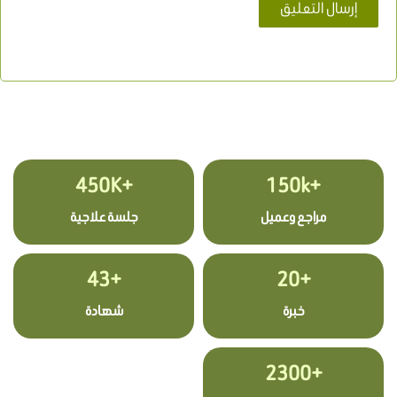
+450K
+150k
مراجع وعميل
جلسة علاجية
+43
+20
خبرة
شهادة
+2300