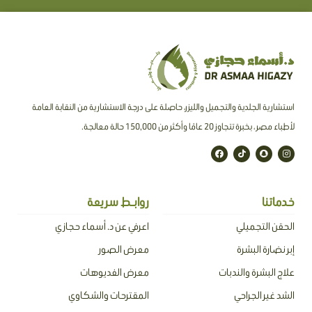
استشارية الجلدية والتجميل والليزر، حاصلة على درجة الاستشارية من النقابة العامة
لأطباء مصر ، بخبرة تتجاوز 20 عامًا وأكثر من 150,000 حالة معالجة.
F
T
S
I
a
i
n
n
c
k
a
s
e
t
p
t
b
o
c
a
o
k
h
g
o
a
r
خدماتنا
روابـط سريعة
k
t
a
m
الحقن التجميلي
اعرفي عن د. أسماء حجازي
إبر نضارة البشرة
معرض الصور
علاج البشرة والندبات
معرض الفديوهات
الشد غير الجراحي
المقترحات والشكاوي