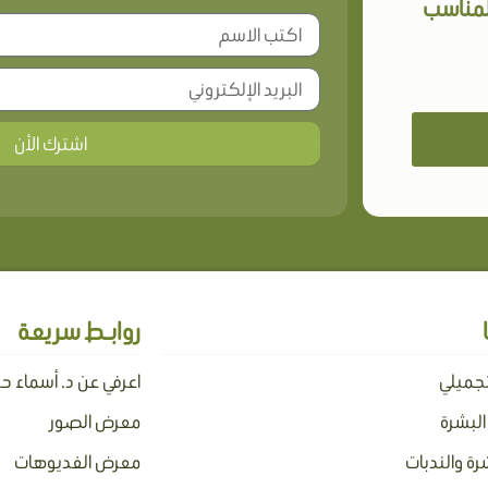
المناسب
اشترك الأن
روابـط سريعة
تجميلي
اعرفي عن د. أسماء ح
 البشرة
معرض الصور
رة والندبات
معرض الفديوهات