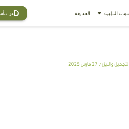
ات الطبية
المدونة
عن د.أس
تجميل والليزر
/
27 مارس 2025