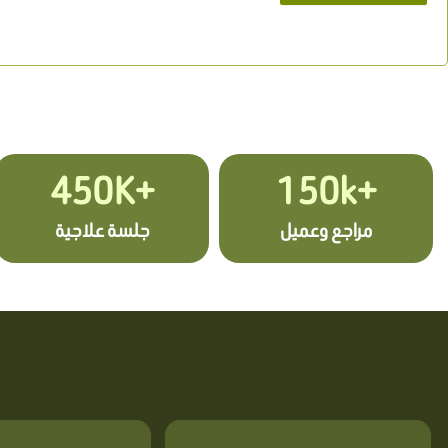
+450K
+150k
مراجع وعميل
جلسة علاجية