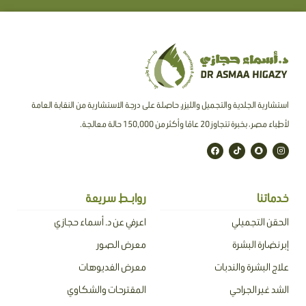
استشارية الجلدية والتجميل والليزر، حاصلة على درجة الاستشارية من النقابة العامة
لأطباء مصر ، بخبرة تتجاوز 20 عامًا وأكثر من 150,000 حالة معالجة.
F
T
S
I
a
i
n
n
c
k
a
s
e
t
p
t
b
o
c
a
o
k
h
g
o
a
r
خدماتنا
روابـط سريعة
k
t
a
m
الحقن التجميلي
اعرفي عن د. أسماء حجازي
إبر نضارة البشرة
معرض الصور
علاج البشرة والندبات
معرض الفديوهات
الشد غير الجراحي
المقترحات والشكاوي