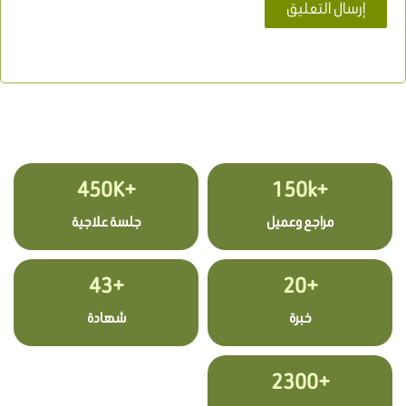
+450K
+150k
مراجع وعميل
جلسة علاجية
+43
+20
خبرة
شهادة
+2300