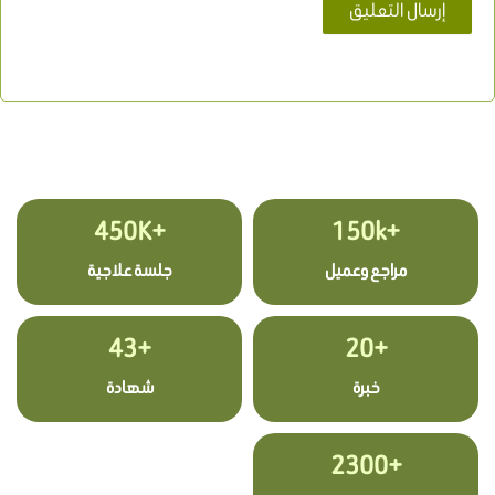
+450K
+150k
مراجع وعميل
جلسة علاجية
+43
+20
خبرة
شهادة
+2300