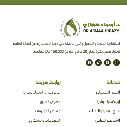
استشارية الجلدية والتجميل والليزر، حاصلة على درجة الاستشارية من النقابة العامة
لأطباء مصر ، بخبرة تتجاوز 20 عامًا وأكثر من 150,000 حالة معالجة.
F
T
S
I
a
i
n
n
c
k
a
s
e
t
p
t
b
o
c
a
o
k
h
g
o
a
r
خدماتنا
روابـط سريعة
k
t
a
m
الحقن التجميلي
اعرفي عن د. أسماء حجازي
إبر نضارة البشرة
معرض الصور
علاج البشرة والندبات
معرض الفديوهات
الشد غير الجراحي
المقترحات والشكاوي