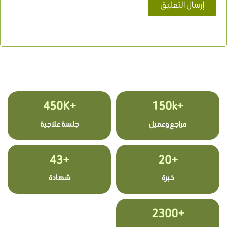
+450K
+150k
مراجع وعميل
جلسة علاجية
+43
+20
خبرة
شهادة
+2300