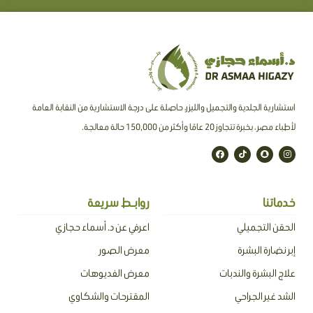
استشارية الجلدية والتجميل والليزر، حاصلة على درجة الاستشارية من النقابة العامة
لأطباء مصر ، بخبرة تتجاوز 20 عامًا وأكثر من 150,000 حالة معالجة.
F
T
S
I
a
i
n
n
c
k
a
s
e
t
p
t
b
o
c
a
o
k
h
g
o
a
r
خدماتنا
روابـط سريعة
k
t
a
m
الحقن التجميلي
اعرفي عن د. أسماء حجازي
إبر نضارة البشرة
معرض الصور
علاج البشرة والندبات
معرض الفديوهات
الشد غير الجراحي
المقترحات والشكاوي