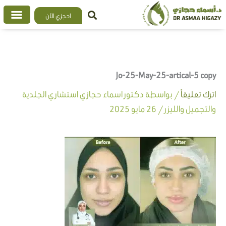
خطي
احجزي الآن
لى
لمحتوى
Jo-25-May-25-artical-5 copy
اترك تعليقاً
/ بواسطة
دكتور اسماء حجازي استشاري الجلدية
والتجميل والليزر
/
26 مايو 2025