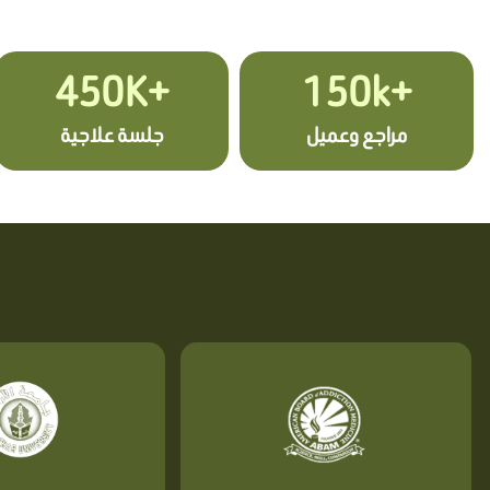
+450K
+150k
مراجع وعميل
جلسة علاجية