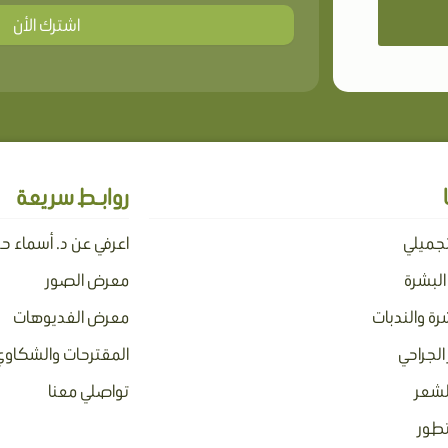
اشترك الأن
روابـط سريعة
تجميلي
اعرفي عن د. أسماء ح
 البشرة
معرض الصور
رة والندبات
معرض الفديوهات
الجراحي
المقترحات والشكاوي
لشعر
تواصلي معنا
تطور