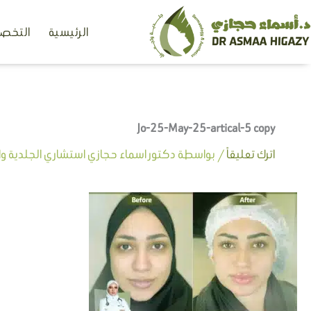
خطي
الرئيسية
التخصص
لى
لمحتوى
Jo-25-May-25-artical-5 copy
اترك تعليقاً
/ بواسطة
دكتور اسماء حجازي استشاري الجلدية وال