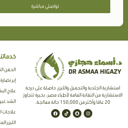
تواصلي مباشرة
خدماتنا
الحقن ال
إبر نضارة
استشارية الجلدية والتجميل والليزر، حاصلة على درجة
علاج البش
الاستشارية من النقابة العامة لأطباء مصر ، بخبرة تتجاوز
الشد غير 
20 عامًا وأكثر من 150,000 حالة معالجة.
F
T
S
I
علاجات ا
a
i
n
n
c
k
a
s
الليزر الم
e
t
p
t
b
o
c
a