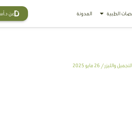
ات الطبية
المدونة
عن د.أس
تجميل والليزر
/
26 مايو 2025