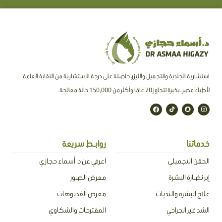
استشارية الجلدية والتجميل والليزر، حاصلة على درجة الاستشارية من النقابة العامة
لأطباء مصر ، بخبرة تتجاوز 20 عامًا وأكثر من 150,000 حالة معالجة.
F
T
S
I
a
i
n
n
c
k
a
s
e
t
p
t
b
o
c
a
o
k
h
g
o
a
r
خدماتنا
روابـط سريعة
k
t
a
m
الحقن التجميلي
اعرفي عن د. أسماء حجازي
إبر نضارة البشرة
معرض الصور
علاج البشرة والندبات
معرض الفديوهات
الشد غير الجراحي
المقترحات والشكاوي