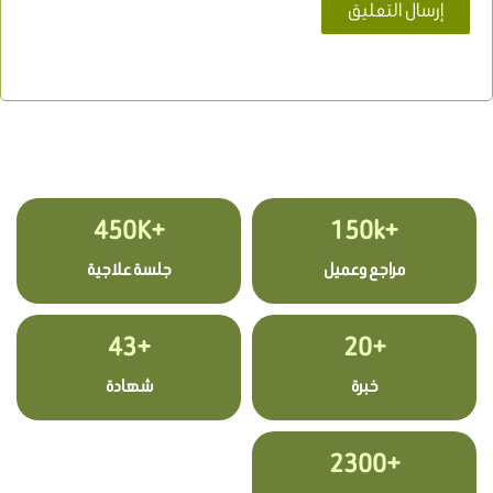
+450K
+150k
مراجع وعميل
جلسة علاجية
+43
+20
خبرة
شهادة
+2300