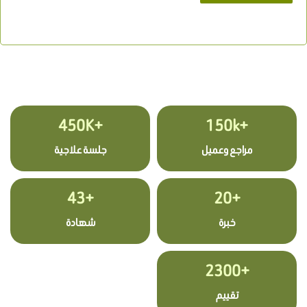
+450K
+150k
مراجع وعميل
جلسة علاجية
+43
+20
خبرة
شهادة
+2300
تقييم