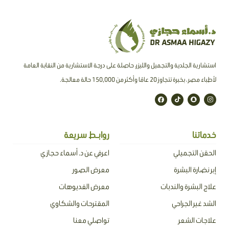
استشارية الجلدية والتجميل والليزر، حاصلة على درجة الاستشارية من النقابة العامة
لأطباء مصر ، بخبرة تتجاوز 20 عامًا وأكثر من 150,000 حالة معالجة.
F
T
S
I
a
i
n
n
c
k
a
s
e
t
p
t
b
o
c
a
o
k
h
g
o
a
r
خدماتنا
روابـط سريعة
k
t
a
m
الحقن التجميلي
اعرفي عن د. أسماء حجازي
إبر نضارة البشرة
معرض الصور
علاج البشرة والندبات
معرض الفديوهات
الشد غير الجراحي
المقترحات والشكاوي
علاجات الشعر
تواصلي معنا