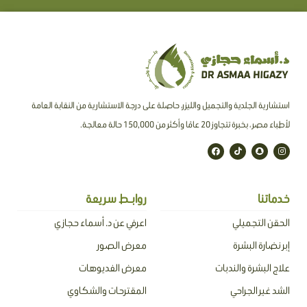
استشارية الجلدية والتجميل والليزر، حاصلة على درجة الاستشارية من النقابة العامة
لأطباء مصر ، بخبرة تتجاوز 20 عامًا وأكثر من 150,000 حالة معالجة.
F
T
S
I
a
i
n
n
c
k
a
s
e
t
p
t
b
o
c
a
o
k
h
g
o
a
r
خدماتنا
روابـط سريعة
k
t
a
m
الحقن التجميلي
اعرفي عن د. أسماء حجازي
إبر نضارة البشرة
معرض الصور
علاج البشرة والندبات
معرض الفديوهات
الشد غير الجراحي
المقترحات والشكاوي