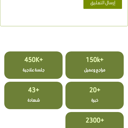
+450K
+150k
مراجع وعميل
جلسة علاجية
+43
+20
خبرة
شهادة
+2300