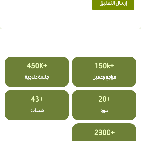
+450K
+150k
مراجع وعميل
جلسة علاجية
+43
+20
خبرة
شهادة
+2300