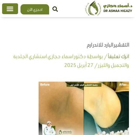
خطي
احجزي الآن
لى
لمحتوى
التقشير البارد للاندر ارم
اترك تعليقاً
/ بواسطة
دكتور اسماء حجازي استشاري الجلدية
والتجميل والليزر
/
27 أبريل 2025