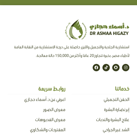
استشارية الجلدية والتجميل والليزر، حاصلة على درجة الاستشارية من النقابة العامة
لأطباء مصر ، بخبرة تتجاوز 20 عامًا وأكثر من 150,000 حالة معالجة.
F
T
S
I
a
i
n
n
c
k
a
s
e
t
p
t
b
o
c
a
o
k
h
g
o
a
r
خدماتنا
روابـط سريعة
k
t
a
m
الحقن التجميلي
اعرفي عن د. أسماء حجازي
إبر نضارة البشرة
معرض الصور
علاج البشرة والندبات
معرض الفديوهات
الشد غير الجراحي
المقترحات والشكاوي