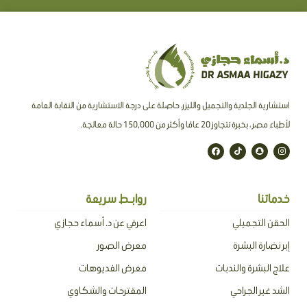
استشارية الجلدية والتجميل والليزر، حاصلة على درجة الاستشارية من النقابة العامة
لأطباء مصر ، بخبرة تتجاوز 20 عامًا وأكثر من 150,000 حالة معالجة.
F
T
S
I
a
i
n
n
c
k
a
s
e
t
p
t
b
o
c
a
o
k
h
g
o
a
r
خدماتنا
روابـط سريعة
k
t
a
m
الحقن التجميلي
اعرفي عن د. أسماء حجازي
إبر نضارة البشرة
معرض الصور
علاج البشرة والندبات
معرض الفديوهات
الشد غير الجراحي
المقترحات والشكاوي