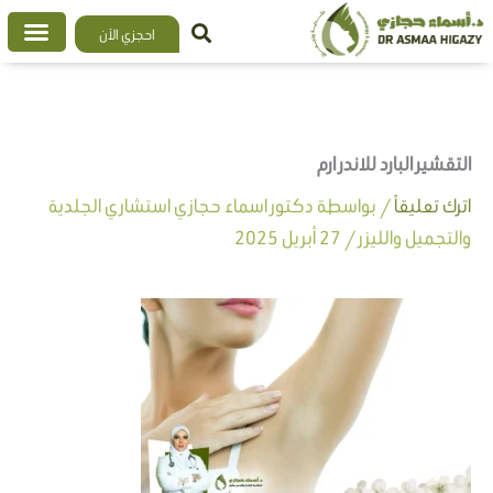
خطي
احجزي الآن
لى
لمحتوى
التقشير البارد للاندر ارم
اترك تعليقاً
/ بواسطة
دكتور اسماء حجازي استشاري الجلدية
والتجميل والليزر
/
27 أبريل 2025