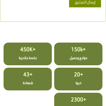
+450K
+150k
مراجع وعميل
جلسة علاجية
+43
+20
خبرة
شهادة
+2300