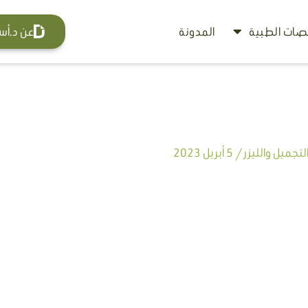
ات الطبية
المدونة
عن د.أس
تجميل والليزر
/
5 أبريل 2023