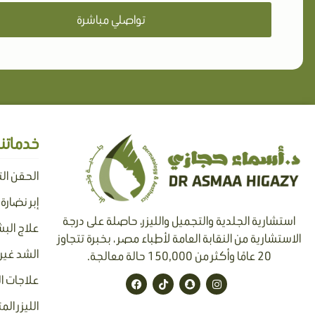
تواصلي مباشرة
خدماتنا
الحقن ال
إبر نضارة
استشارية الجلدية والتجميل والليزر، حاصلة على درجة
علاج البش
الاستشارية من النقابة العامة لأطباء مصر ، بخبرة تتجاوز
الشد غير 
20 عامًا وأكثر من 150,000 حالة معالجة.
F
T
S
I
علاجات ا
a
i
n
n
c
k
a
s
الليزر الم
e
t
p
t