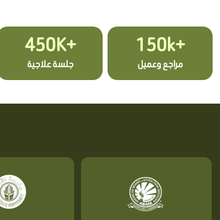
+450K
+150k
مراجع وعميل
جلسة علاجية