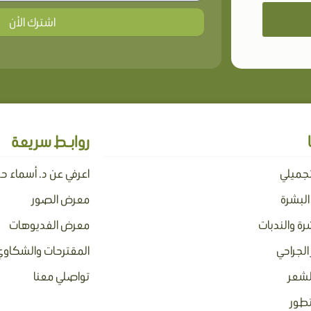
اشترك الأن
روابـط سريعة
تجميلي
اعرفي عن د. أسماء ح
 البشرة
معرض الصور
رة والندبات
معرض الفديوهات
الجراحي
المقترحات والشكاوي
لشعر
تواصلي معنا
تطور