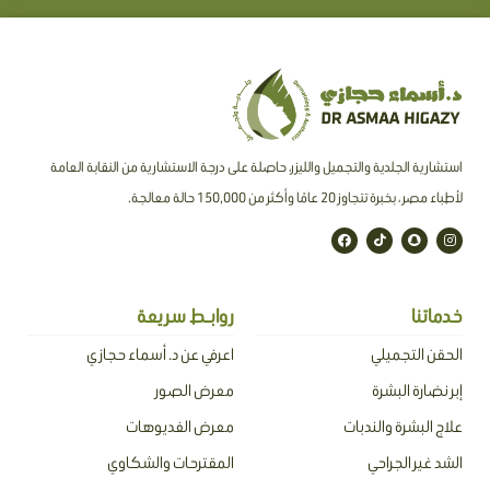
استشارية الجلدية والتجميل والليزر، حاصلة على درجة الاستشارية من النقابة العامة
لأطباء مصر ، بخبرة تتجاوز 20 عامًا وأكثر من 150,000 حالة معالجة.
F
T
S
I
a
i
n
n
c
k
a
s
e
t
p
t
b
o
c
a
o
k
h
g
o
a
r
خدماتنا
روابـط سريعة
k
t
a
m
الحقن التجميلي
اعرفي عن د. أسماء حجازي
إبر نضارة البشرة
معرض الصور
علاج البشرة والندبات
معرض الفديوهات
الشد غير الجراحي
المقترحات والشكاوي