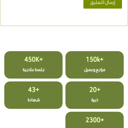
+450K
+150k
مراجع وعميل
جلسة علاجية
+43
+20
خبرة
شهادة
+2300