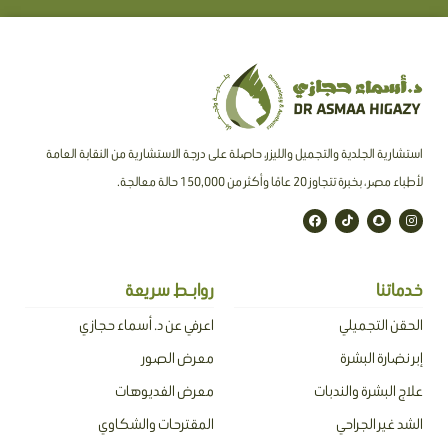
استشارية الجلدية والتجميل والليزر، حاصلة على درجة الاستشارية من النقابة العامة
لأطباء مصر ، بخبرة تتجاوز 20 عامًا وأكثر من 150,000 حالة معالجة.
F
T
S
I
a
i
n
n
c
k
a
s
e
t
p
t
b
o
c
a
o
k
h
g
o
a
r
خدماتنا
روابـط سريعة
k
t
a
m
الحقن التجميلي
اعرفي عن د. أسماء حجازي
إبر نضارة البشرة
معرض الصور
علاج البشرة والندبات
معرض الفديوهات
الشد غير الجراحي
المقترحات والشكاوي