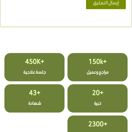
+450K
+150k
مراجع وعميل
جلسة علاجية
+43
+20
خبرة
شهادة
+2300