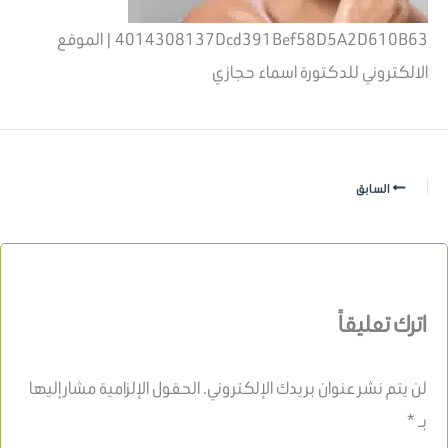
4014308137Dcd391Bef58D5A2D610B63 | الموقع
الالكتروني للدكتورة اسماء حجازي
السابق
اترك تعليقاً
لن يتم نشر عنوان بريدك الإلكتروني.
الحقول الإلزامية مشار إليها
بـ
*