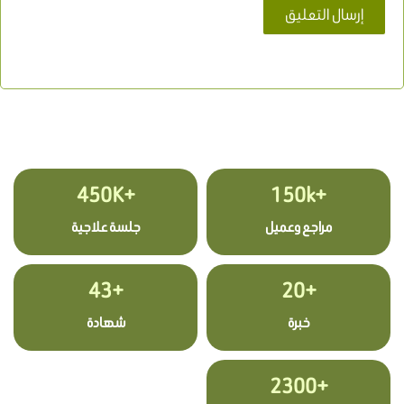
+450K
+150k
مراجع وعميل
جلسة علاجية
+43
+20
خبرة
شهادة
+2300