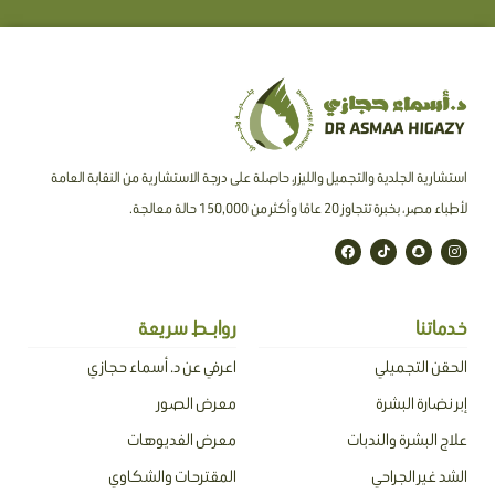
استشارية الجلدية والتجميل والليزر، حاصلة على درجة الاستشارية من النقابة العامة
لأطباء مصر ، بخبرة تتجاوز 20 عامًا وأكثر من 150,000 حالة معالجة.
F
T
S
I
a
i
n
n
c
k
a
s
e
t
p
t
b
o
c
a
o
k
h
g
o
a
r
خدماتنا
روابـط سريعة
k
t
a
m
الحقن التجميلي
اعرفي عن د. أسماء حجازي
إبر نضارة البشرة
معرض الصور
علاج البشرة والندبات
معرض الفديوهات
الشد غير الجراحي
المقترحات والشكاوي