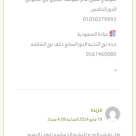
الدور الخامس
01050279993
عيادة السعودية
جده برج النخبه الدور السابع خلف برج الشاشه
0567460080
رد
فريده
19 مايو 2024 الساعة 4:09 مساءً
هل تقشير الوجه للبشره الحساسه يلهب البشره