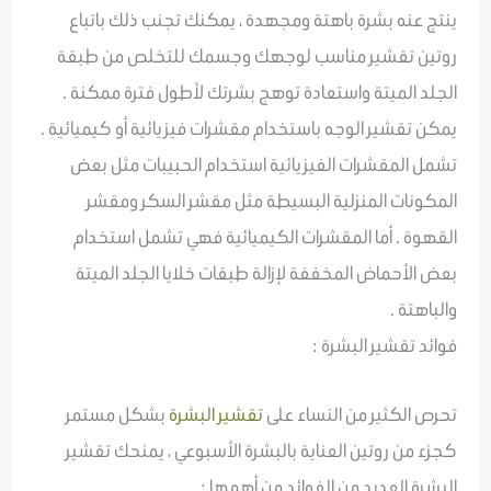
ينتج عنه بشرة باهتة ومجهدة ، يمكنك تجنب ذلك باتباع
روتين تقشير مناسب لوجهك وجسمك للتخلص من طبقة
الجلد الميتة واستعادة توهج بشرتك لأطول فترة ممكنة .
يمكن تقشير الوجه باستخدام مقشرات فيزيائية أو كيميائية .
تشمل المقشرات الفيزيائية استخدام الحبيبات مثل بعض
المكونات المنزلية البسيطة مثل مقشر السكر ومقشر
القهوة . أما المقشرات الكيميائية فهي تشمل استخدام
بعض الأحماض المخففة لإزالة طبقات خلايا الجلد الميتة
والباهتة .
فوائد تقشير البشرة :
تحرص الكثير من النساء على
تقشير البشرة
بشكل مستمر
كجزء من روتين العناية بالبشرة الأسبوعي ، يمنحك تقشير
البشرة العديد من الفوائد من أهمها :