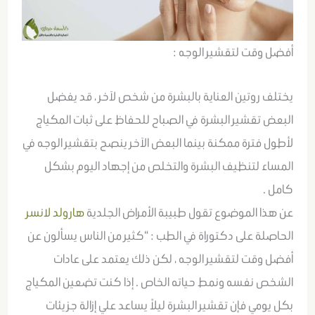
أفضل وقت لتقشير الوجه :
يختلف روتين العناية بالبشرة من شخص لآخر ، قد يفضل
البعض تقشير البشرة في الصباح للحفاظ على ثبات المكياج
لأطول فترة ممكنة بينما البعض الآخر ينصح بتقشير الوجه في
المساء لتنظيف البشرة والتخلص من إجهاد اليوم بشكل
كامل .
عن هذا الموضوع تقول طبيبة الأمراض الجلدية
هارولد لانسر
الحاصلة على دكتوراة في الطب : “كثير من الناس يسألون عن
أفضل وقت لتقشير الوجه ، لكن ذلك يعتمد على عادات
الشخص نفسه ونمط حياته الخاص . إذا كنت تضعين المكياج
بكل يومي فإن تقشير البشرة ليلاً يساعد علي إزالة جزيئات