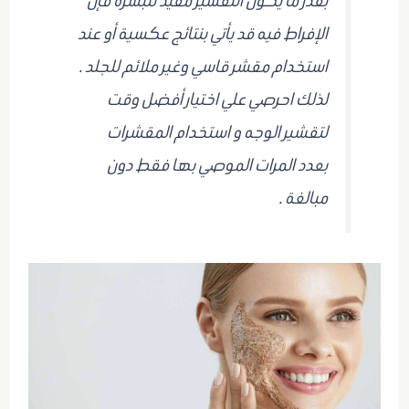
بقدر ما يكون التقشير مفيد للبشرة فإن
الإفراط فيه قد يأتي بنتائج عكسية أو عند
استخدام مقشر قاسي وغير ملائم للجلد .
لذلك احرصي علي اختيار أفضل وقت
لتقشير الوجه و استخدام المقشرات
بعدد المرات الموصي بها فقط دون
مبالغة .