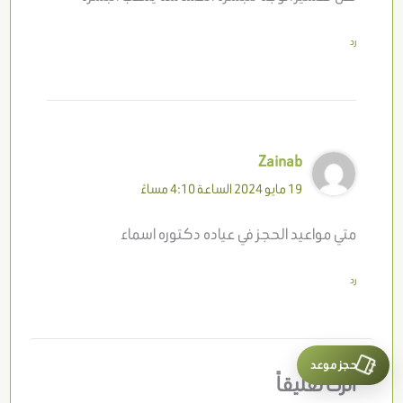
رد
Zainab
19 مايو 2024 الساعة 4:10 مساءً
متي مواعيد الحجز في عياده دكتوره اسماء
رد
حجز موعد
اترك تعليقاً