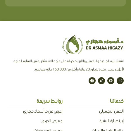
استشارية الجلدية والتجميل والليزر، حاصلة على درجة الاستشارية من النقابة العامة
لأطباء مصر ، بخبرة تتجاوز 20 عامًا وأكثر من 150,000 حالة معالجة.
F
T
S
I
a
i
n
n
c
k
a
s
e
t
p
t
b
o
c
a
o
k
h
g
o
a
r
خدماتنا
روابـط سريعة
k
t
a
m
الحقن التجميلي
اعرفي عن د. أسماء حجازي
إبر نضارة البشرة
معرض الصور
علاج البشرة والندبات
معرض الفديوهات