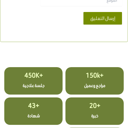
+450K
+150k
مراجع وعميل
جلسة علاجية
+43
+20
خبرة
شهادة