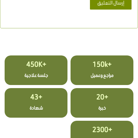
+450K
+150k
مراجع وعميل
جلسة علاجية
+43
+20
خبرة
شهادة
+2300