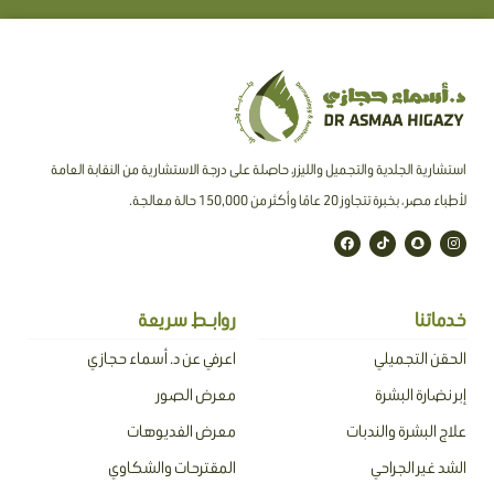
استشارية الجلدية والتجميل والليزر، حاصلة على درجة الاستشارية من النقابة العامة
لأطباء مصر ، بخبرة تتجاوز 20 عامًا وأكثر من 150,000 حالة معالجة.
F
T
S
I
a
i
n
n
c
k
a
s
e
t
p
t
b
o
c
a
o
k
h
g
o
a
r
خدماتنا
روابـط سريعة
k
t
a
m
الحقن التجميلي
اعرفي عن د. أسماء حجازي
إبر نضارة البشرة
معرض الصور
علاج البشرة والندبات
معرض الفديوهات
الشد غير الجراحي
المقترحات والشكاوي