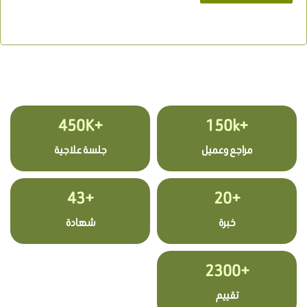
+450K
+150k
مراجع وعميل
جلسة علاجية
+43
+20
خبرة
شهادة
+2300
تقييم