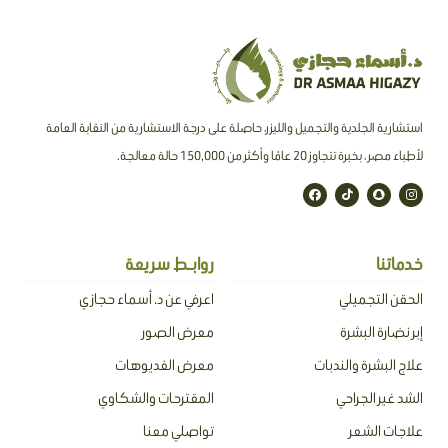
استشارية الجلدية والتجميل والليزر، حاصلة على درجة الاستشارية من النقابة العامة
لأطباء مصر ، بخبرة تتجاوز 20 عامًا وأكثر من 150,000 حالة معالجة.
F
T
S
I
a
i
n
n
c
k
a
s
e
t
p
t
b
o
c
a
o
k
h
g
o
a
r
خدماتنا
روابـط سريعة
k
t
a
m
الحقن التجميلي
اعرفي عن د. أسماء حجازي
إبر نضارة البشرة
معرض الصور
علاج البشرة والندبات
معرض الفديوهات
الشد غير الجراحي
المقترحات والشكاوي
علاجات الشعر
تواصلي معنا