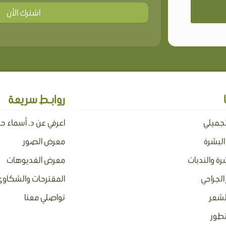
اشترك الأن
روابـط سريعة
تجميلي
اعرفي عن د. أسماء ح
 البشرة
معرض الصور
رة والندبات
معرض الفديوهات
الجراحي
المقترحات والشكاوي
لشعر
تواصلي معنا
تطور