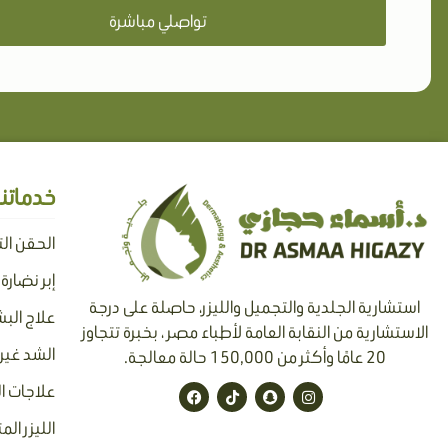
تواصلي مباشرة
خدماتنا
الحقن ال
إبر نضارة
استشارية الجلدية والتجميل والليزر، حاصلة على درجة
علاج البش
الاستشارية من النقابة العامة لأطباء مصر ، بخبرة تتجاوز
الشد غير 
20 عامًا وأكثر من 150,000 حالة معالجة.
F
T
S
I
علاجات ا
a
i
n
n
c
k
a
s
الليزر الم
e
t
p
t
b
o
c
a