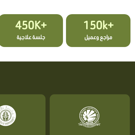
+450K
+150k
مراجع وعميل
جلسة علاجية