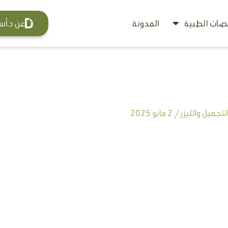
ات الطبية
المدونة
عن د.أس
تجميل والليزر
/
2 مايو 2025