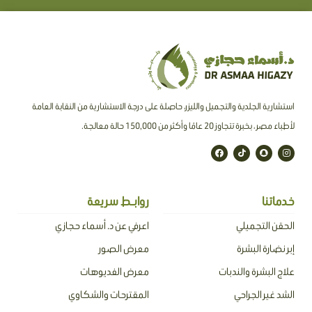
استشارية الجلدية والتجميل والليزر، حاصلة على درجة الاستشارية من النقابة العامة
لأطباء مصر ، بخبرة تتجاوز 20 عامًا وأكثر من 150,000 حالة معالجة.
F
T
S
I
a
i
n
n
c
k
a
s
e
t
p
t
b
o
c
a
o
k
h
g
o
a
r
خدماتنا
روابـط سريعة
k
t
a
m
الحقن التجميلي
اعرفي عن د. أسماء حجازي
إبر نضارة البشرة
معرض الصور
علاج البشرة والندبات
معرض الفديوهات
الشد غير الجراحي
المقترحات والشكاوي