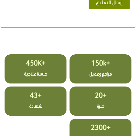
+450K
+150k
مراجع وعميل
جلسة علاجية
+43
+20
خبرة
شهادة
+2300