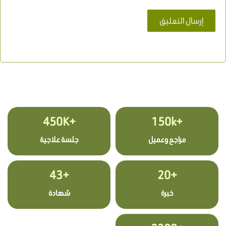
+450K
+150k
مراجع وعميل
جلسة علاجية
+43
+20
خبرة
شهادة