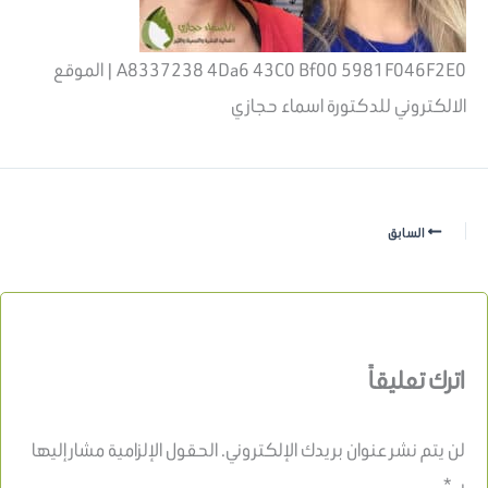
A8337238 4Da6 43C0 Bf00 5981F046F2E0 | الموقع
الالكتروني للدكتورة اسماء حجازي
السابق
اترك تعليقاً
لن يتم نشر عنوان بريدك الإلكتروني.
الحقول الإلزامية مشار إليها
بـ
*