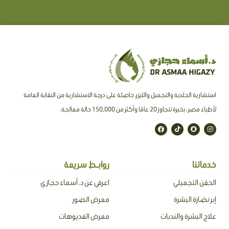
استشارية الجلدية والتجميل والليزر، حاصلة على درجة الاستشارية من النقابة العامة
لأطباء مصر ، بخبرة تتجاوز 20 عامًا وأكثر من 150,000 حالة معالجة.
F
T
S
I
a
i
n
n
c
k
a
s
e
t
p
t
b
o
c
a
o
k
h
g
o
a
r
خدماتنا
روابـط سريعة
k
t
a
m
الحقن التجميلي
اعرفي عن د. أسماء حجازي
إبر نضارة البشرة
معرض الصور
علاج البشرة والندبات
معرض الفديوهات