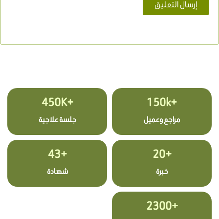
+450K
+150k
مراجع وعميل
جلسة علاجية
+43
+20
خبرة
شهادة
+2300