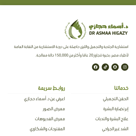
استشارية الجلدية والتجميل والليزر، حاصلة على درجة الاستشارية من النقابة العامة
لأطباء مصر ، بخبرة تتجاوز 20 عامًا وأكثر من 150,000 حالة معالجة.
F
T
S
I
a
i
n
n
c
k
a
s
e
t
p
t
b
o
c
a
o
k
h
g
o
a
r
خدماتنا
روابـط سريعة
k
t
a
m
الحقن التجميلي
اعرفي عن د. أسماء حجازي
إبر نضارة البشرة
معرض الصور
علاج البشرة والندبات
معرض الفديوهات
الشد غير الجراحي
المقترحات والشكاوي