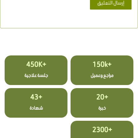
+450K
+150k
مراجع وعميل
جلسة علاجية
+43
+20
خبرة
شهادة
+2300