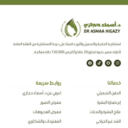
استشارية الجلدية والتجميل والليزر، حاصلة على درجة الاستشارية من النقابة العامة
لأطباء مصر ، بخبرة تتجاوز 20 عامًا وأكثر من 150,000 حالة معالجة.
F
T
S
I
a
i
n
n
c
k
a
s
e
t
p
t
b
o
c
a
o
k
h
g
o
a
r
خدماتنا
روابـط سريعة
k
t
a
m
الحقن التجميلي
اعرفي عن د. أسماء حجازي
إبر نضارة البشرة
معرض الصور
علاج البشرة والندبات
معرض الفديوهات
الشد غير الجراحي
المقترحات والشكاوي