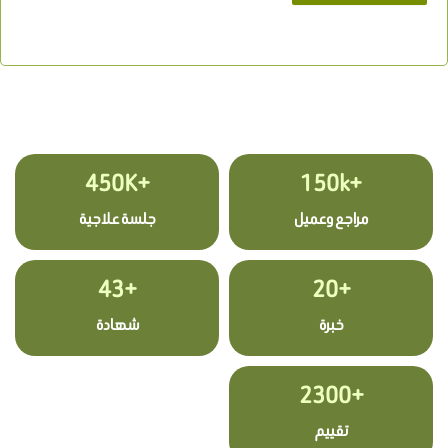
+450K
+150k
مراجع وعميل
جلسة علاجية
+43
+20
خبرة
شهادة
+2300
تقييم