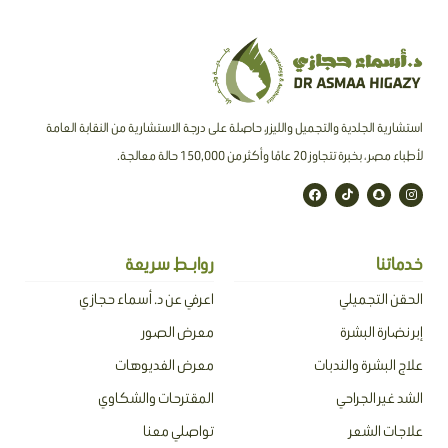
استشارية الجلدية والتجميل والليزر، حاصلة على درجة الاستشارية من النقابة العامة
لأطباء مصر ، بخبرة تتجاوز 20 عامًا وأكثر من 150,000 حالة معالجة.
F
T
S
I
a
i
n
n
c
k
a
s
e
t
p
t
b
o
c
a
o
k
h
g
o
a
r
خدماتنا
روابـط سريعة
k
t
a
m
الحقن التجميلي
اعرفي عن د. أسماء حجازي
إبر نضارة البشرة
معرض الصور
علاج البشرة والندبات
معرض الفديوهات
الشد غير الجراحي
المقترحات والشكاوي
علاجات الشعر
تواصلي معنا