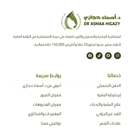
استشارية الجلدية والتجميل والليزر، حاصلة على درجة الاستشارية من النقابة العامة
لأطباء مصر ، بخبرة تتجاوز 20 عامًا وأكثر من 150,000 حالة معالجة.
F
T
S
I
a
i
n
n
c
k
a
s
e
t
p
t
b
o
c
a
o
k
h
g
o
a
r
خدماتنا
روابـط سريعة
k
t
a
m
الحقن التجميلي
اعرفي عن د. أسماء حجازي
إبر نضارة البشرة
معرض الصور
علاج البشرة والندبات
معرض الفديوهات
الشد غير الجراحي
المقترحات والشكاوي
علاجات الشعر
تواصلي معنا