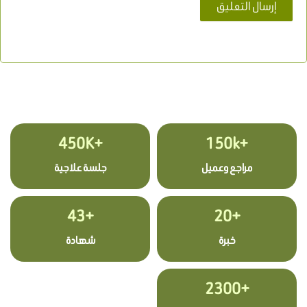
+450K
+150k
مراجع وعميل
جلسة علاجية
+43
+20
خبرة
شهادة
+2300