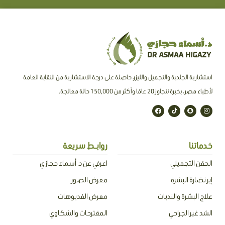
استشارية الجلدية والتجميل والليزر، حاصلة على درجة الاستشارية من النقابة العامة
لأطباء مصر ، بخبرة تتجاوز 20 عامًا وأكثر من 150,000 حالة معالجة.
F
T
S
I
a
i
n
n
c
k
a
s
e
t
p
t
b
o
c
a
o
k
h
g
o
a
r
خدماتنا
روابـط سريعة
k
t
a
m
الحقن التجميلي
اعرفي عن د. أسماء حجازي
إبر نضارة البشرة
معرض الصور
علاج البشرة والندبات
معرض الفديوهات
الشد غير الجراحي
المقترحات والشكاوي